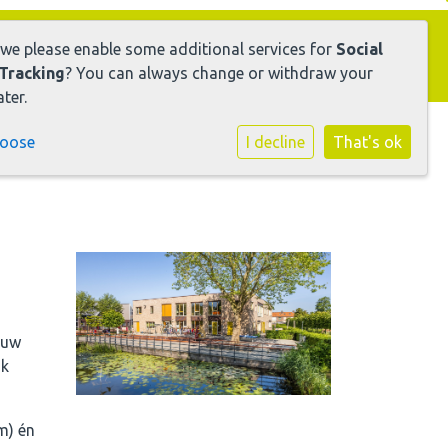
 we please enable some additional services for
Social
Tracking
? You can always change or withdraw your
ter.
hoose
I decline
That's ok
 uw
ok
m) én