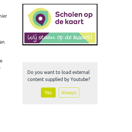
hier
van
ie
-
Do you want to load external
content supplied by
Youtube
?
Yes
Always