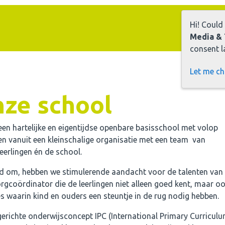
Hi! Could
Media & 
consent la
Let me c
nze school
een hartelijke en eigentijdse openbare basisschool met volop
en vanuit een kleinschalige organisatie met een team van
eerlingen én de school.
nd om, hebben we stimulerende aandacht voor de talenten van
rgcoördinator die de leerlingen niet alleen goed kent, maar o
ies waarin kind en ouders een steuntje in de rug nodig hebben.
erichte onderwijsconcept IPC (International Primary Curriculu